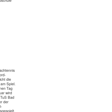
ndschule
ischtennis
ord-
icht die
 am Spiel.
inen Tag
uar wird
s TuS Bad
er der
i-
sgespielt.