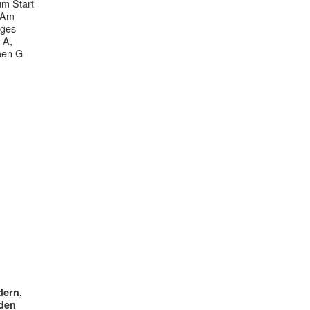
um Start
. Am
ages
 A,
men G
dern,
den