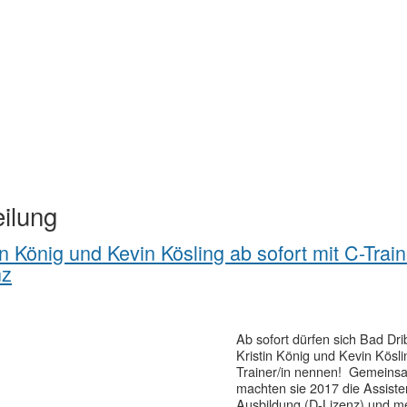
eilung
in König und Kevin Kösling ab sofort mit C-Train
nz
Ab sofort dürfen sich Bad Dri
Kristin König und Kevin Kösli
Trainer/in nennen! Gemeins
machten sie 2017 die Assisten
Ausbildung (D-Lizenz) und m