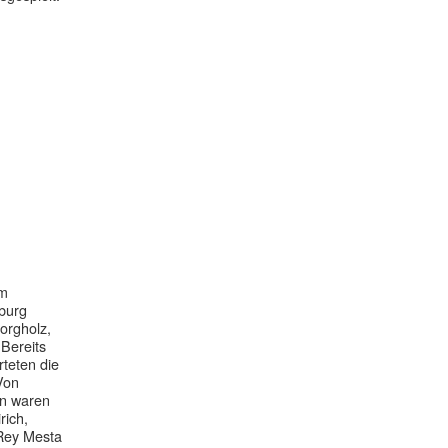
im
rburg
Borgholz,
 Bereits
teten die
Von
en waren
rich,
Rey Mesta