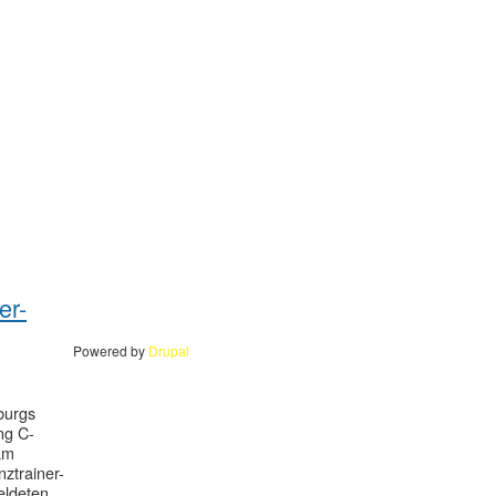
er-
Powered by
Drupal
burgs
ng C-
am
ztrainer-
eldeten