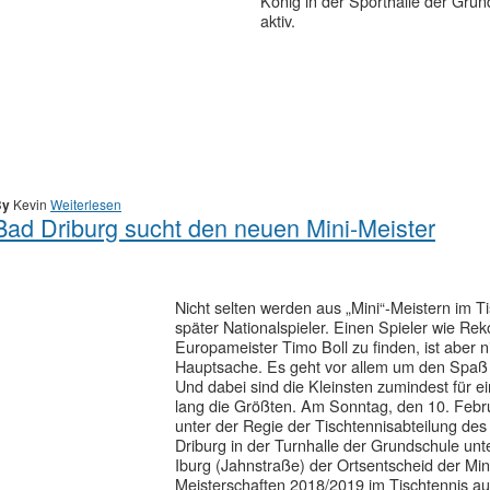
König in der Sporthalle der Gru
aktiv.
By
Kevin
Weiterlesen
Bad Driburg sucht den neuen Mini-Meister
Nicht selten werden aus „Mini“-Meistern im T
später Nationalspieler. Einen Spieler wie Rek
Europameister Timo Boll zu finden, ist aber n
Hauptsache. Es geht vor allem um den Spaß
Und dabei sind die Kleinsten zumindest für e
lang die Größten. Am Sonntag, den 10. Febr
unter der Regie der Tischtennisabteilung de
Driburg in der Turnhalle der Grundschule unt
Iburg (Jahnstraße) der Ortsentscheid der Min
Meisterschaften 2018/2019 im Tischtennis au