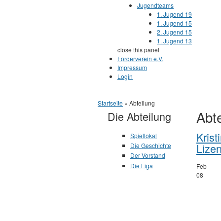
Jugendteams
1. Jugend 19
1. Jugend 15
2. Jugend 15
1. Jugend 13
close this panel
Förderverein e.V.
Impressum
Login
Sie sind hier
Startseite
» Abteilung
Abt
Die Abteilung
Krist
Spiellokal
Lize
Die Geschichte
Der Vorstand
Die Liga
Feb
08