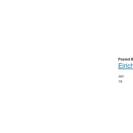
Posted 
Eiric
Jan
19