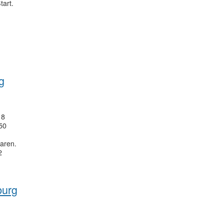
tart.
g
18
50
waren.
2
burg