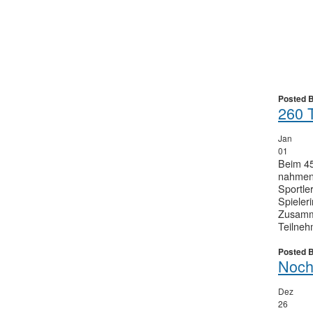
Posted 
260 T
Jan
01
Beim 45
nahmen 
Sportle
Spieler
Zusamm
Teilneh
Posted 
Noch 
Dez
26