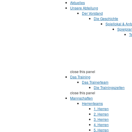
Jump to Content
Aktuelles
Unsere Abteilung
Der Vorstand
Die Geschichte
Spiellokal & Anf
Spielpla
T
close this panel
Das Training
Das Trainerteam
Die Trainingszeiten
close this panel
Mannschaften
Herrenteams
1. Herren
2. Herren
3. Herren
4. Herren
5. Herren