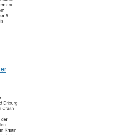
zenz an.
nem
ber 5
is
e
der
e
d Driburg
n Crash-
 der
ften
n Kristin