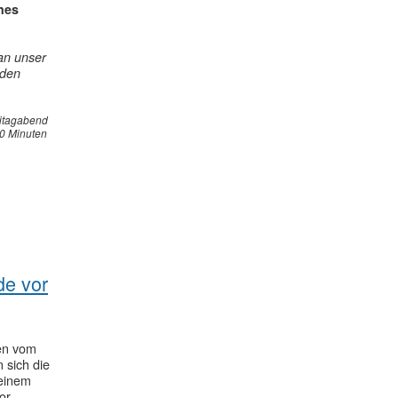
hes
 an unser
nden
eitagabend
30 Minuten
de vor
en vom
 sich die
 einem
or.