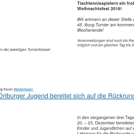
Tischtennisspielern ein fro
Weihnachtsfest 2018!
Wir erinnern an dieser Stelle
45. Iburg-Turnier am komme
Wochenende!
Voranmeldungen sind noch bis Fr
möglich und am gleichen Tag bis 
n der jeweiligen Turnierklasse!
By
Kevin
Weiterlesen
riburger Jugend bereitet sich auf die Rückrun
In den vergangenen drei Tag
20. – 23. Dezember bereiteten
Kinder und Jugendlichen auf
Lehrgang für die Rückrunde v