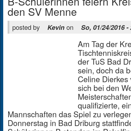
B-Schülerinnen feiern Kre
den SV Menne
posted by
on
Kevin
So, 01/24/2016 -
Am Tag der Kre
Tischtenniskrei
der TuS Bad Dr
sein, doch da b
Celine Dierke
sich bei den W
Meisterschafte
qualifizierte, e
Mannschaften das Spiel zu verlegen
Donnerstag in Bad Driburg stattfin