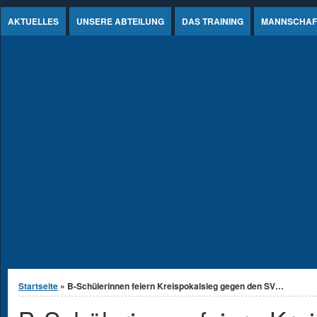
Jump to Content
AKTUELLES
UNSERE ABTEILUNG
DAS TRAINING
MANNSCHAF
Sie sind hier
Startseite
» B-Schülerinnen feiern Kreispokalsieg gegen den SV…