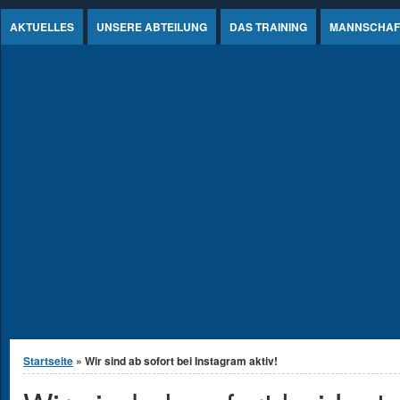
Jump to Content
AKTUELLES
UNSERE ABTEILUNG
DAS TRAINING
MANNSCHAF
Sie sind hier
Startseite
» Wir sind ab sofort bei Instagram aktiv!