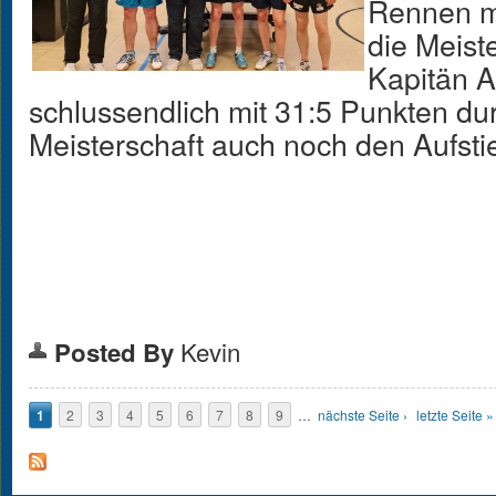
Rennen m
die Meist
Kapitän A
schlussendlich mit 31:5 Punkten du
Meisterschaft auch noch den Aufstie
Kevin
Posted By
Seiten
1
2
3
4
5
6
7
8
9
…
nächste Seite ›
letzte Seite »