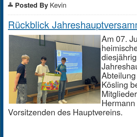
Kevin
Posted By
Rückblick Jahreshauptversam
Am 07. Ju
heimische
diesjähri
Jahresha
Abteilung 
Kösling 
Mitgliede
Hermann K
Vorsitzenden des Hauptvereins.