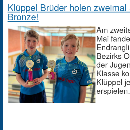
Klüppel Brüder holen zweimal 
Bronze!
Am zweit
Mai fande
Endrangli
Bezirks Os
der Juge
Klasse ko
Klüppel je
erspielen.