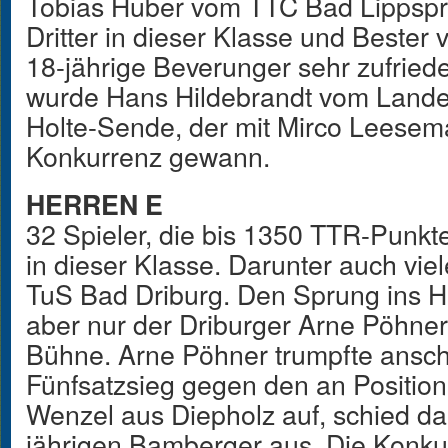
Tobias Huber vom TTC Bad Lippsprin
Dritter in dieser Klasse und Bester 
18-jährige Beverunger sehr zufried
wurde Hans Hildebrandt vom Lande
Holte-Sende, der mit Mirco Leesem
Konkurrenz gewann.
HERREN E
32 Spieler, die bis 1350 TTR-Punkte
in dieser Klasse. Darunter auch vie
TuS Bad Driburg. Den Sprung ins Ha
aber nur der Driburger Arne Pöhne
Bühne. Arne Pöhner trumpfte ansch
Fünfsatzsieg gegen den an Positio
Wenzel aus Diepholz auf, schied d
jährigen Bamberger aus. Die Konk