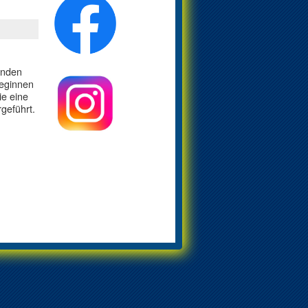
enden
beginnen
ie eine
geführt.