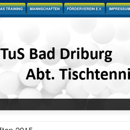
AS TRAINING
MANNSCHAFTEN
FÖRDERVEREIN E.V.
IMPRESSU
ften 2015