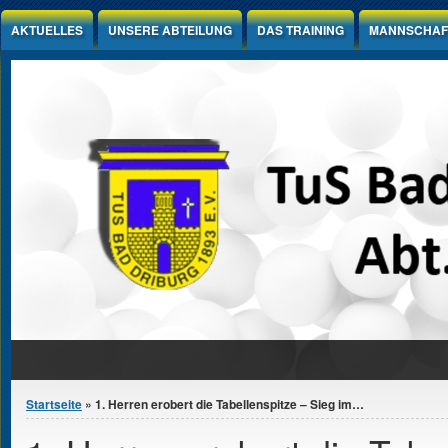
Jump to Content
AKTUELLES
UNSERE ABTEILUNG
DAS TRAINING
MANNSCHAF
Sie sind hier
Startseite
» 1. Herren erobert die Tabellenspitze – Sieg im…