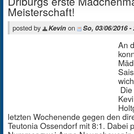
Driburgs erste Mädchenma
Meisterschaft!
posted by
on
Kevin
So, 03/06/2016 -
An 
konn
Mäd
Sais
wich
Die
Kevi
Hol
letzten Wochenende gegen den dir
Teutonia Ossendorf mit 8:1. Dabei p