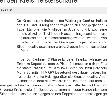
17 - 15:58
Die Kreismeisterschaften in der Warburger Großturnhalle si
den TuS Bad Driburg sehr erfolgreich zu Ende gegangen. 
Tagen kämpften die Mitglieder im Jugend- und Erwachsen
um die einzelnen Titel in den Klassen. Insgesamt konnten
unglaubliche acht Kreismeistertitel gewonnen werden. Zwö
musste man sich zudem im Finale geschlagen geben, soda
Silbermedaille gewonnen wurde. Zudem feierte man siebe
3. Platz.
In der Schülerinnen C Klasse landeten Franka Holzinger u
Eirich im Doppel auf dem 2. Platz. Sie mussten sich im Fin
die starke Paarung um Carolina Pucker (SV 1930 Berghei
Mona Schmitz (TTV GW Daseburg) geschlagen geben. Im 
freute sich Franka Holzinger über die Bronzemedaille. Aber
Geminger landete eine weitere Bad Driburgerin auf dem 3. P
ieder gejubelt werden, denn mit Noah Geminger hatte der TuS Bad Drib
 Er wurde Kreismeister im Doppel zusammen mit Leon Hanewinkel vo
 Silber. Hier musste er sich gegen seinen Doppelpartner geschlagen g