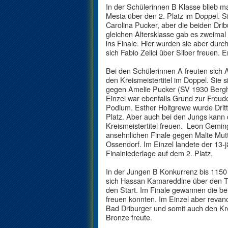
In der Schülerinnen B Klasse blieb m
Mesta über den 2. Platz im Doppel. 
Carolina Pucker, aber die beiden Drib
gleichen Altersklasse gab es zweimal 
ins Finale. Hier wurden sie aber durc
sich Fabio Zelici über Silber freuen. 
Bei den Schülerinnen A freuten sich 
den Kreismeistertitel im Doppel. Sie 
gegen Amelie Pucker (SV 1930 Bergh
Einzel war ebenfalls Grund zur Freud
Podium. Esther Holtgrewe wurde Dritt
Platz. Aber auch bei den Jungs kann 
Kreismeistertitel freuen. Leon Gemin
ansehnlichen Finale gegen Malte Mut
Ossendorf. Im Einzel landete der 13-
Finalniederlage auf dem 2. Platz.
In der Jungen B Konkurrenz bis 1150
sich Hassan Kamareddine über den T
den Start. Im Finale gewannen die bei
freuen konnten. Im Einzel aber revan
Bad Driburger und somit auch den Krei
Bronze freute.