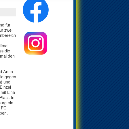
nd für
An zwei
enbereich
lfmal
ss die
nmal den
nd Anna
ale gegen
m) und
Einzel
 mit Lina
latz. In
urg ein
m FC
eben.