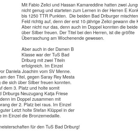
Mit Fabio Zelici und Hassan Kamareddine hatten zwei Jung
nicht genug und starteten zum Lernen in der Herren E Kon
bis 1250 TTR Punkten. Die beiden Bad Driburger mischten
Feld richtig auf, denn der erst 10-jährige Zelici gewann die 
Aber nicht nur das, denn auch im Doppel konnten die beide
über Silber freuen. Der Titel bei den Herren, ist die größte
Überraschung am Wochenende gewesen.
Aber auch in der Damen B
Klasse war der TuS Bad
Driburg mit zwei Titeln
erfolgreich. Im Einzel
 vor Daniela Joachim vom SV Menne.
sam den Titel, gegen Saray Rey Mesta
die sich über Silber freuen konnten.
f dem 3. Platz und holte somit
d Driburgs Neuzugang Katja Friese
 denn im Doppel zusammen mit
ng der 2. Platz bei raus. Im Einzel
guter Letzt holte Stefan Klüppel in der
 im Einzel die Bronzemedaille.
smeisterschaften für den TuS Bad Driburg!