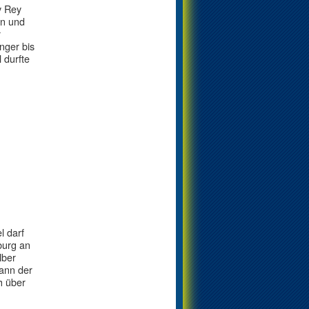
y Rey
nn und
r
nger bis
 durfte
l darf
burg an
lber
wann der
h über