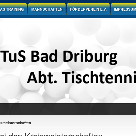
AS TRAINING
MANNSCHAFTEN
FÖRDERVEREIN E.V.
IMPRESSU
ismeisterschaften
ei den Kreismeisterschaften