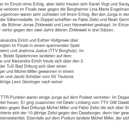
an im Einzel ohne Erfolg, aber dafür freuten sich Sarah Vogt und Sara
Sie verloren im Finale zwar gegen die Bergheimer Lina-Marie Engelma
urgerinnen waren sehr zufrieden mit ihrem Erfolg. Bei den Jungs in de
die Silbermedaille. Im Doppel schafften es Fabio Zelici und Noah Gemi
h die Bühner Jonas Zirklewski und Leon Hanewinkel gestoppt. Im Einzel
Er verlor gegen den zwei Jahre älteren Zirklewski in drei Sätzen.
Alexandra Eirich und Esther Holtgrewe über
siegten im Finale in einem spannenden Spiel
eim) und Joahnna Justus (TTV Borgholz). Im
e. Beide Spielerinnen landeten auf dem
e und Alexandra Eirich freute sich über den 2.
der TuS Bad Driburg sich über einen
ger und Michel Miller gewannen in einem
ter und Jacob Schlüter vom SV Teutonia
jährige Leon Geminger nach seiner
 TTR-Punkten waren einige Jungs auf dem Podest vertreten. Im Doppe
itel freuen. Er ging zusammen mit Dewin Limberg vom TTV GW Dase
den gegen Bad Driburgs Michel Miller und Fabio Zelici die sich über Si
chierte sich der 10-jährige Zelici gegen den Daseburger, denn hier ge
smeistertitel. Ebenfalls auf dem Podium landete Michel Miller, der sic