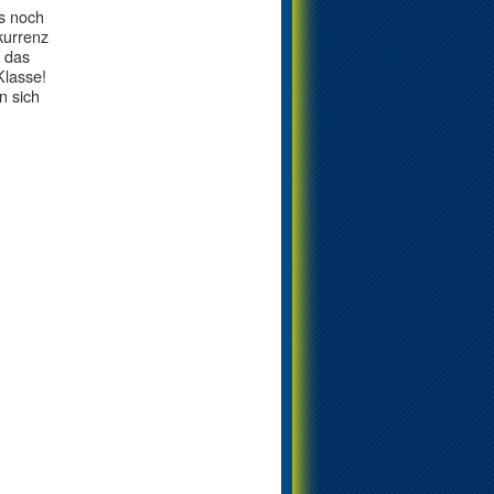
s noch
kurrenz
 das
Klasse!
n sich