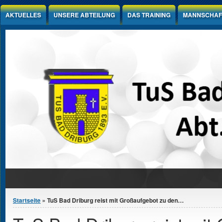
Jump to Content
AKTUELLES
UNSERE ABTEILUNG
DAS TRAINING
MANNSCHAF
Sie sind hier
Startseite
» TuS Bad Driburg reist mit Großaufgebot zu den…