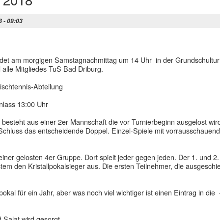
8 - 09:03
 findet am morgigen Samstagnachmittag um 14 Uhr in der Grundschultur
d alle Mitgliedes TuS Bad Driburg.
ischtennis-Abteilung
nlass 13:00 Uhr
 besteht aus einer 2er Mannschaft die vor Turnierbeginn ausgelost wi
Schluss das entscheidende Doppel. Einzel-Spiele mit vorrausschauen
iner gelosten 4er Gruppe. Dort spielt jeder gegen jeden. Der 1. und 2.
em den Kristallpokalsieger aus. Die ersten Teilnehmer, die ausgeschi
kal für ein Jahr, aber was noch viel wichtiger ist einen Eintrag in di
 Salat wird gesorgt.