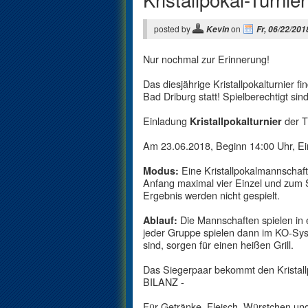
posted by
on
Kevin
Fr, 06/22/201
Nur nochmal zur Erinnerung!
Das diesjährige Kristallpokalturnier
Bad Driburg statt! Spielberechtigt sin
Einladung
der T
Kristallpokalturnier
Am 23.06.2018, Beginn 14:00 Uhr, Ei
Eine Kristallpokalmannschaft
Modus:
Anfang maximal vier Einzel und zum 
Ergebnis werden nicht gespielt.
Die Mannschaften spielen in e
Ablauf:
jeder Gruppe spielen dann im KO-Syst
sind, sorgen für einen heißen Grill.
Das Siegerpaar bekommt den Kristallpo
BILANZ -
Für Getränke, Fleisch, Würstchen und