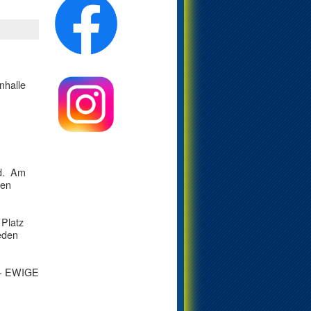
nhalle
rd. Am
den
 Platz
eden
e - EWIGE