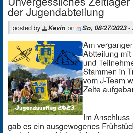
Unvergessliches Zeltlager 
der Jugendabteilung
posted by
on
Kevin
So, 08/27/2023 -
Am vergangen
Abtteilung mi
und Teilnehme
Stammen in Tr
vom J-Team wu
Zelte aufgeba
Im Anschluss
gab es ein ausgewogenes Frühstüc